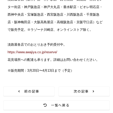
ター街店・神戸阪急店・神戸大丸店・垂水駅店・ピオレ明石店・
西神中央店・宝塚阪急店・西宮阪急店・川西阪急店・千里阪急
店・阪神梅田店・大阪高島屋店・高槻阪急店・京阪守口店）など
で販売予定。※ラゾーナ川崎店、オンラインストア除く。
淡路屋各店でのおとりおき予約受付中。
https://www.awajiya.co.jp/reserve/
花見場所への配達も承ります。詳細はお問い合わせください。
※販売期間：3月20日〜4月13日まで（予定）
前の記事
次の記事
一覧へ戻る