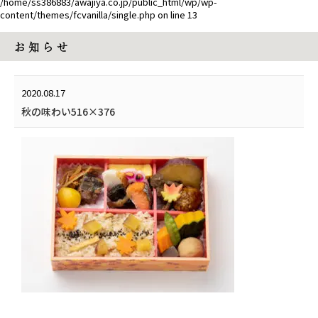
/home/ss386883/awajiya.co.jp/public_html/wp/wp-
content/themes/fcvanilla/single.php
on line
13
お 知 ら せ
2020.08.17
秋の味わい516×376