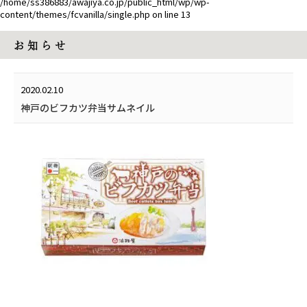
/home/ss386883/awajiya.co.jp/public_html/wp/wp-
content/themes/fcvanilla/single.php
on line
13
お 知 ら せ
2020.02.10
神戸のビフカツ弁当サムネイル