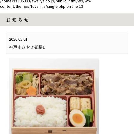
/home/ss386883/awajiya.co.jp/public_html/wp/wp-
content/themes/fcvanilla/single.php
on line
13
お 知 ら せ
2020.05.01
神戸すきやき御膳1