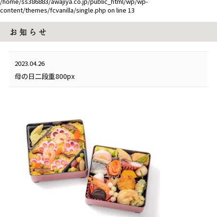
/home/ss386883/awajiya.co.jp/public_html/wp/wp-
content/themes/fcvanilla/single.php
on line
13
お 知 ら せ
2023.04.26
母の日二段重800px