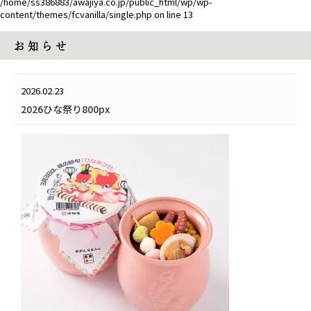
/home/ss386883/awajiya.co.jp/public_html/wp/wp-
content/themes/fcvanilla/single.php
on line
13
お 知 ら せ
2026.02.23
2026ひな祭り800px