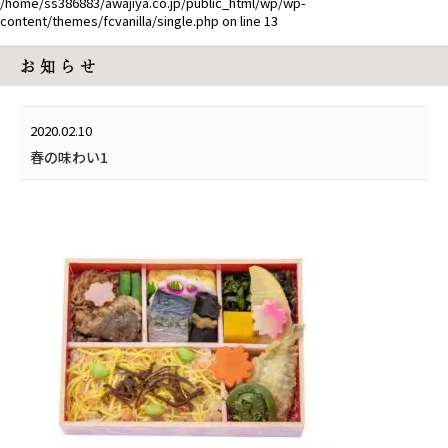
/home/ss386883/awajiya.co.jp/public_html/wp/wp-
content/themes/fcvanilla/single.php
on line
13
お 知 ら せ
2020.02.10
春の味わい1