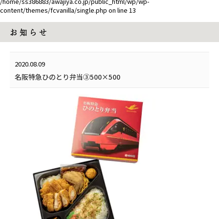
/home/ss386883/awajiya.co.jp/public_html/wp/wp-
content/themes/fcvanilla/single.php
on line
13
お 知 ら せ
2020.08.09
名阪特急ひのとり弁当③500×500