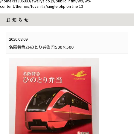
/home/ss386883/awajiya.co.jp/public_html/wp/wp-
content/themes/fcvanilla/single.php
on line
13
お 知 ら せ
2020.08.09
名阪特急ひのとり弁当①500×500