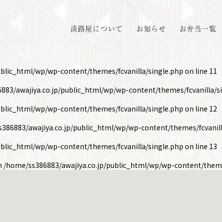
淡路屋について
お知らせ
お弁当一覧
ublic_html/wp/wp-content/themes/fcvanilla/single.php
on line
11
883/awajiya.co.jp/public_html/wp/wp-content/themes/fcvanilla/s
ublic_html/wp/wp-content/themes/fcvanilla/single.php
on line
12
386883/awajiya.co.jp/public_html/wp/wp-content/themes/fcvanill
ublic_html/wp/wp-content/themes/fcvanilla/single.php
on line
13
in
/home/ss386883/awajiya.co.jp/public_html/wp/wp-content/theme