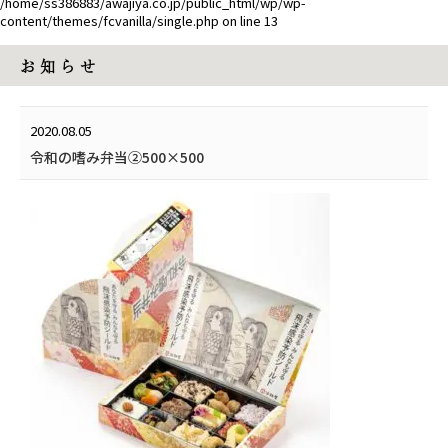
/home/ss386883/awajiya.co.jp/public_html/wp/wp-
content/themes/fcvanilla/single.php
on line
13
お 知 ら せ
2020.08.05
令和の嗜み弁当②500×500