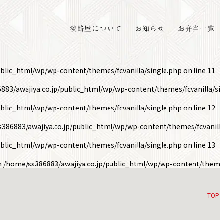
淡路屋について
お知らせ
お弁当一覧
ublic_html/wp/wp-content/themes/fcvanilla/single.php
on line
11
883/awajiya.co.jp/public_html/wp/wp-content/themes/fcvanilla/s
ublic_html/wp/wp-content/themes/fcvanilla/single.php
on line
12
386883/awajiya.co.jp/public_html/wp/wp-content/themes/fcvanill
ublic_html/wp/wp-content/themes/fcvanilla/single.php
on line
13
in
/home/ss386883/awajiya.co.jp/public_html/wp/wp-content/theme
TOP