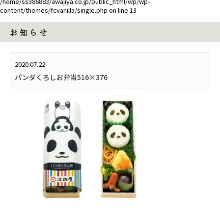
/home/ss386883/awajiya.co.jp/public_html/wp/wp-
content/themes/fcvanilla/single.php
on line
13
お 知 ら せ
2020.07.22
パンダくろしお弁当516×376