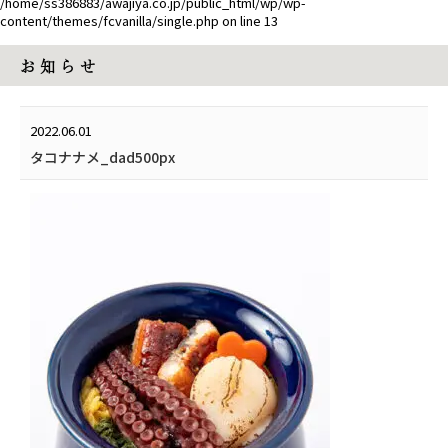
/home/ss386883/awajiya.co.jp/public_html/wp/wp-
content/themes/fcvanilla/single.php
on line
13
お 知 ら せ
2022.06.01
タコナナメ_dad500px