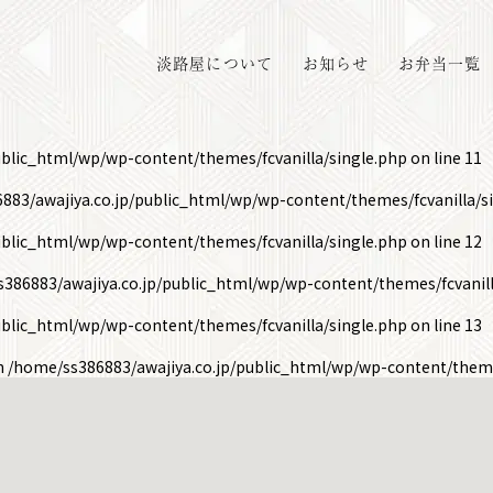
淡路屋について
お知らせ
お弁当一覧
ublic_html/wp/wp-content/themes/fcvanilla/single.php
on line
11
883/awajiya.co.jp/public_html/wp/wp-content/themes/fcvanilla/s
ublic_html/wp/wp-content/themes/fcvanilla/single.php
on line
12
386883/awajiya.co.jp/public_html/wp/wp-content/themes/fcvanill
ublic_html/wp/wp-content/themes/fcvanilla/single.php
on line
13
in
/home/ss386883/awajiya.co.jp/public_html/wp/wp-content/theme