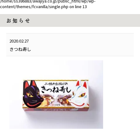
/home/ss386883/awajiya.co.jp/public_html/wp/wp-
content/themes/fcvanilla/single.php
on line
13
お 知 ら せ
2020.02.27
きつね寿し