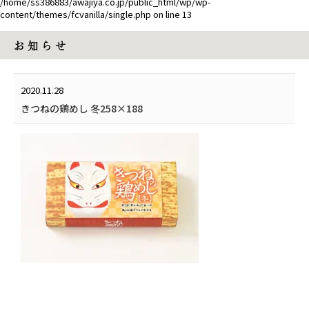
/home/ss386883/awajiya.co.jp/public_html/wp/wp-
content/themes/fcvanilla/single.php
on line
13
お 知 ら せ
2020.11.28
きつねの鶏めし 冬258×188