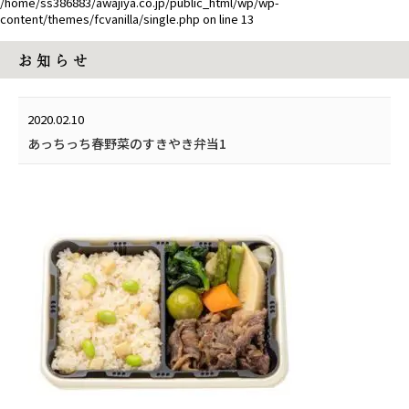
/home/ss386883/awajiya.co.jp/public_html/wp/wp-
content/themes/fcvanilla/single.php
on line
13
お 知 ら せ
2020.02.10
あっちっち春野菜のすきやき弁当1