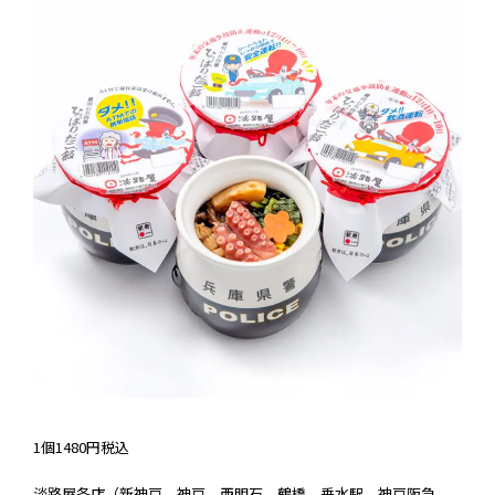
1個1480円税込
淡路屋各店（新神⼾、神⼾、⻄明⽯、鶴橋、垂⽔駅、神⼾阪急、