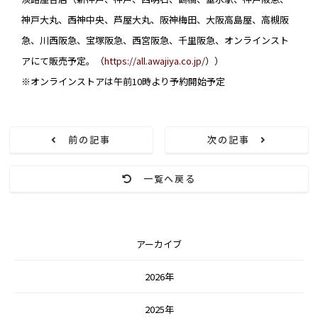
神⼾⼤丸、⻄神中央、芦屋⼤丸、阪神梅⽥、⼤阪⾼島屋、⾼槻阪
急、川⻄阪急、宝塚阪急、⻄宮阪急、千里阪急、オンラインスト
アにて販売予定。（
https://all.awajiya.co.jp/
））
※オンラインストアは午前10時より予約開始予定
前の記事
次の記事
一覧へ戻る
アーカイブ
2026年
2025年