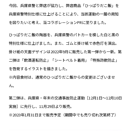
今回、兵庫県警と弊店が協力し、弊店商品「ひっぱりだこ飯」を
兵庫県警特別仕様に仕上げることにより、当該運動の一層の周知
を図りたいと考え、当コラボレーションPRに至りました。
ひっぱりだこ飯の陶器を、兵庫県警のパトカーを模した白と黒の
特別仕様に仕上げました。また、ゴムと掛け紙で赤色灯を演出。
掛け紙の天面デザインは2022年9月に販売した第一弾から一新。第
二弾は「飲酒運転防止」「シートベルト着用」「特殊詐欺防止」
を啓発するイラストを描きました。
※内容食材は、通常のひっぱりだこ飯からの変更はございませ
ん。
第二弾は、兵庫県・年末の交通事故防止運動［12月1日～12月10日
実施］に先行し、11月29日より販売。
※2023年1月31日まで販売予定（期間中でも売り切れ次第終了）