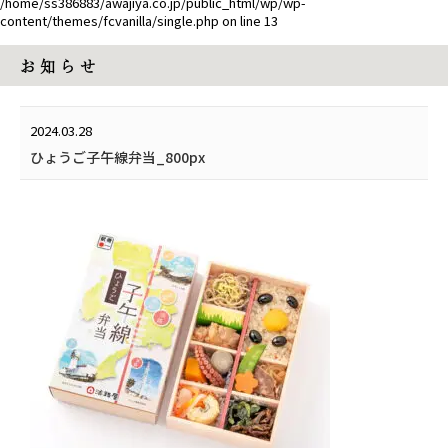
/home/ss386883/awajiya.co.jp/public_html/wp/wp-
content/themes/fcvanilla/single.php
on line
13
お 知 ら せ
2024.03.28
ひょうご子午線弁当_800px