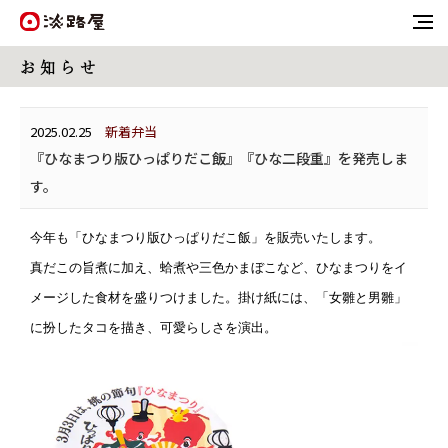
お 知 ら せ
2025.02.25
新着弁当
『ひなまつり版ひっぱりだこ飯』『ひな二段重』を発売しま
す。
今年も「ひなまつり版ひっぱりだこ飯」を販売いたします。
真だこの旨煮に加え、蛤煮や三色かまぼこなど、ひなまつりをイ
メージした食材を盛りつけました。掛け紙には、「女雛と男雛」
に扮したタコを描き、可愛らしさを演出。