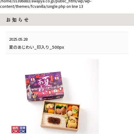
/home/ss386883/awajiya.co.jp/public_html/wp/wp-
content/themes/fcvanilla/single.php
on line
13
お 知 ら せ
2025.05.28
夏のあじわい_印入り_500px